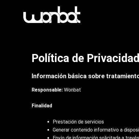
Ir
al
contenido
Home
Wonbat
Política de Privacida
Tecnologías
Información básica sobre tratamient
Clientes
Responsable:
Wonbat
Contacto
Finalidad
Prestación de servicios
Generar contenido informativo a disposi
Envío de información solicitada a travé