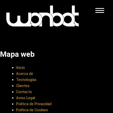
Ir
al
Home
contenido
Wonbat
Tecnologías
Clientes
Mapa web
Contacto
Inicio
Acerca de
Tecnologías
Clientes
Contacto
Aviso Legal
Política de Privacidad
Política de Cookies